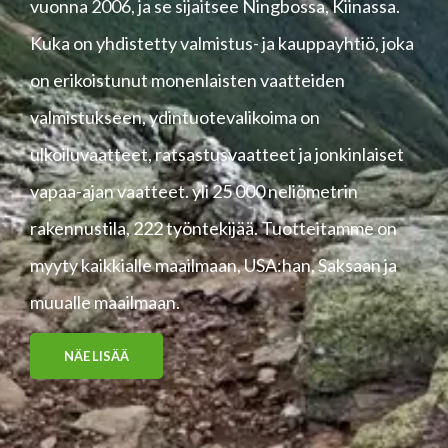
vuonna 2006, ja se sijaitsee Ningbossa, Kiinassa.
Kuka on yhdistetty valmistus- ja kauppayhtiö, joka
on erikoistunut monenlaisten vaatteiden
valmistukseen, ydintuotevalikoima on
ulkoiluvaatteet, ratsastusvaatteet ja jonkinlaiset
vapaa-ajan vaatteet. yli 25 000 neliömetrin
rakennustila, 222 työntekijää. Tuotteitamme on
myyty kaikkialle maailmaan, USA:han, Saksaan ja
muualle maailmaan.
NÄE LISÄÄ