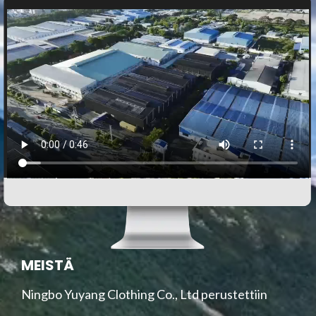
f
f
5
5
MEISTÄ
Ningbo Yuyang Clothing Co., Ltd perustettiin