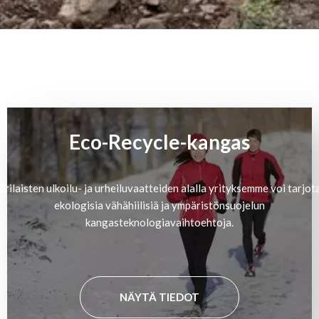
Eco-Recycle-kangas
Erilaisten ulkoilu- ja urheiluvaatteiden alalla yrityksemme voi tarjot
ekologisia vähähiilisiä ja ympäristönsuojelun
kangasteknologiavaihtoehtoja.
NÄYTÄ TIEDOT