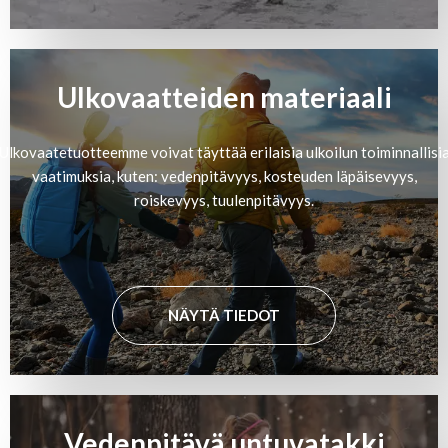
Ulkovaatteiden materiaali
Ulkovaatetuotteemme voivat täyttää erilaisia ulkoilun toiminnallisi
vaatimuksia, kuten: vedenpitävyys, kosteuden läpäisevyys,
roiskevyys, tuulenpitävyys.
NÄYTÄ TIEDOT
Vedenpitävä untuvatakki