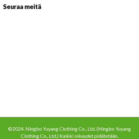
Seuraa meitä
©2024. Ningbo Yuyang Clothing Co., Ltd. (Ningbo Yuyang
Clothing Co., Ltd.) Kaikki oikeudet pidätetään.