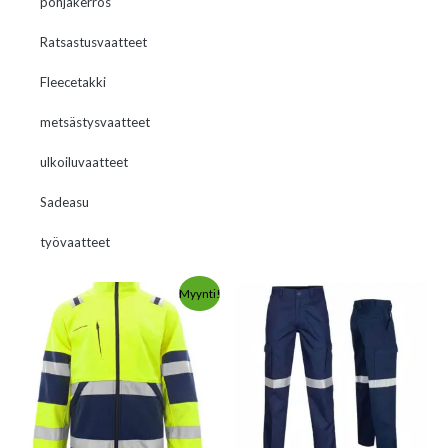
pohjakerros
Ratsastusvaatteet
Fleecetakki
metsästysvaatteet
ulkoiluvaatteet
Sadeasu
työvaatteet
Myynti!